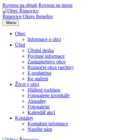
Rovnou na obsah
Rovnou na menu
Řimovice
Okres Benešov
Menu
Obec
Informace o obci
Úřad
Úřední deska
Povinné informace
Zastupitelstvo obce
Rozpočet obce (archiv)
E-podatelna
Ke stažení
Život v obci
Hlášení rozhlasu
Fotogalerie kronikáře
Aktuality
Fotogalerie
Kalendář akcí
Kontakty
Kontaktní informace
Napište nám