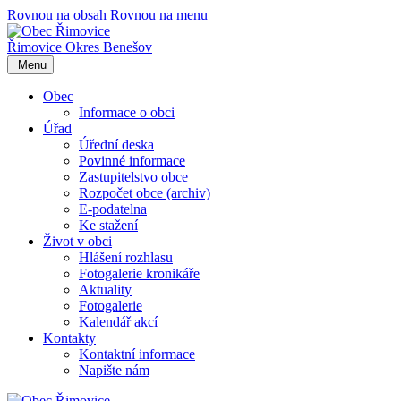
Rovnou na obsah
Rovnou na menu
Řimovice
Okres Benešov
Menu
Obec
Informace o obci
Úřad
Úřední deska
Povinné informace
Zastupitelstvo obce
Rozpočet obce (archiv)
E-podatelna
Ke stažení
Život v obci
Hlášení rozhlasu
Fotogalerie kronikáře
Aktuality
Fotogalerie
Kalendář akcí
Kontakty
Kontaktní informace
Napište nám