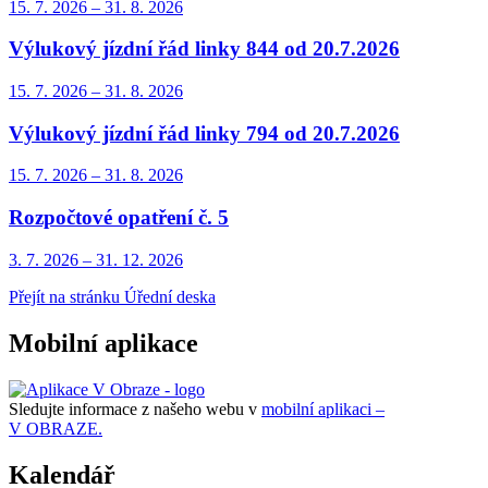
15. 7.
2026
–
31. 8.
2026
Výlukový jízdní řád linky 844 od 20.7.2026
15. 7.
2026
–
31. 8.
2026
Výlukový jízdní řád linky 794 od 20.7.2026
15. 7.
2026
–
31. 8.
2026
Rozpočtové opatření č. 5
3. 7.
2026
–
31. 12.
2026
Přejít na stránku Úřední deska
Mobilní aplikace
Sledujte informace z našeho webu v
mobilní aplikaci –
V OBRAZE.
Kalendář