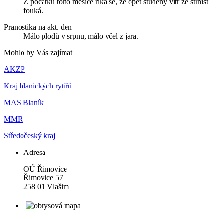
Z počátku toho měsíce říká se, že opět studený vítr ze strnišť
fouká.
Pranostika na akt. den
Málo plodů v srpnu, málo včel z jara.
Mohlo by Vás zajímat
AKZP
Kraj blanických rytířů
MAS Blaník
MMR
Středočeský kraj
Adresa
OÚ Řimovice
Řimovice 57
258 01 Vlašim