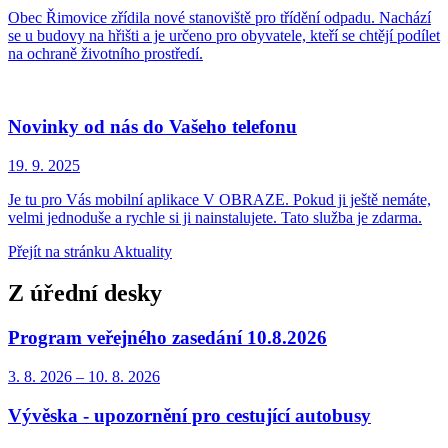
Obec Řimovice zřídila nové stanoviště pro třídění odpadu. Nachází
se u budovy na hřišti a je určeno pro obyvatele, kteří se chtějí podílet
na ochraně životního prostředí.
Novinky od nás do Vašeho telefonu
19. 9.
2025
Je tu pro Vás mobilní aplikace V OBRAZE. Pokud ji ještě nemáte,
velmi jednoduše a rychle si ji nainstalujete. Tato služba je zdarma.
Přejít na stránku Aktuality
Z úřední desky
Program veřejného zasedání 10.8.2026
3. 8.
2026
–
10. 8.
2026
Vývěska - upozornění pro cestující autobusy