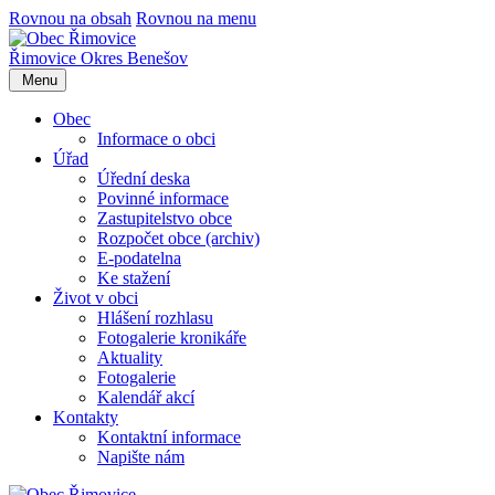
Rovnou na obsah
Rovnou na menu
Řimovice
Okres Benešov
Menu
Obec
Informace o obci
Úřad
Úřední deska
Povinné informace
Zastupitelstvo obce
Rozpočet obce (archiv)
E-podatelna
Ke stažení
Život v obci
Hlášení rozhlasu
Fotogalerie kronikáře
Aktuality
Fotogalerie
Kalendář akcí
Kontakty
Kontaktní informace
Napište nám