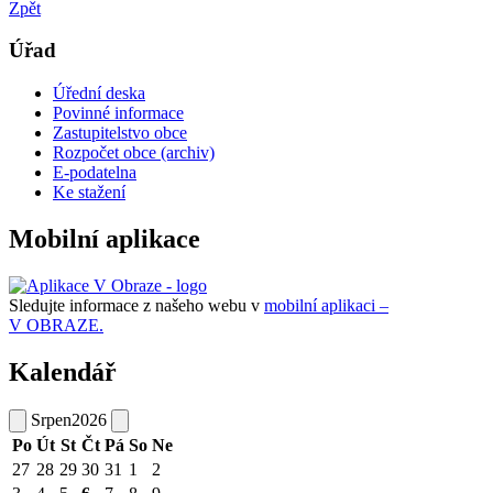
Zpět
Úřad
Úřední deska
Povinné informace
Zastupitelstvo obce
Rozpočet obce (archiv)
E-podatelna
Ke stažení
Mobilní aplikace
Sledujte informace z našeho webu v
mobilní aplikaci –
V OBRAZE.
Kalendář
Srpen
2026
Po
Út
St
Čt
Pá
So
Ne
27
28
29
30
31
1
2