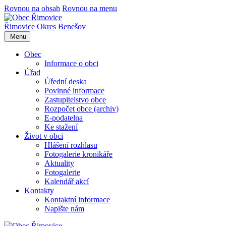
Rovnou na obsah
Rovnou na menu
Řimovice
Okres Benešov
Menu
Obec
Informace o obci
Úřad
Úřední deska
Povinné informace
Zastupitelstvo obce
Rozpočet obce (archiv)
E-podatelna
Ke stažení
Život v obci
Hlášení rozhlasu
Fotogalerie kronikáře
Aktuality
Fotogalerie
Kalendář akcí
Kontakty
Kontaktní informace
Napište nám