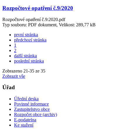
Rozpočtové opatření č.9/2020
Rozpočtové opatření č.9:2020.pdf
Typ souboru: PDF dokument, Velikost: 289,77 kB
první stránka
předchozí stránka
1
2
další stránka
poslední stránka
Zobrazeno
21
-
35
ze 35
Zobrazit vše
Úřad
Úřední deska
Povinné informace
Zastupitelstvo obce
Rozpočet obce (archiv)
E-podatelna
Ke stažení