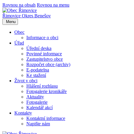
Rovnou na obsah
Rovnou na menu
Řimovice
Okres Benešov
Menu
Obec
Informace o obci
Úřad
Úřední deska
Povinné informace
Zastupitelstvo obce
Rozpočet obce (archiv)
E-podatelna
Ke stažení
Život v obci
Hlášení rozhlasu
Fotogalerie kronikáře
Aktuality
Fotogalerie
Kalendář akcí
Kontakty
Kontaktní informace
Napište nám